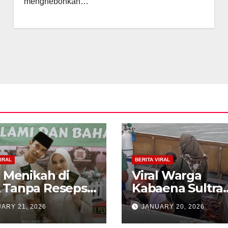
menghebohkan…
IRAL
BERITA VIRAL
l Menikah di
Viral Warga
 Tanpa Resepsi,
Kabaena Sultra
 Estetik
Sewa Kapal Rp 
ARY 21, 2026
JANUARY 20, 2026
ngan Ini Bikin
Juta Demi Diruj
ok
ke RS