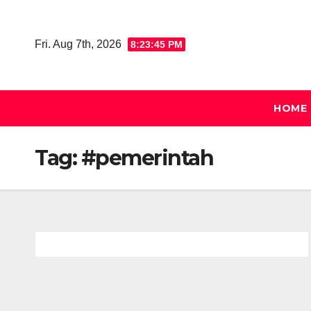
Skip
to
Fri. Aug 7th, 2026
8:23:46 PM
content
HOME
Tag:
#pemerintah