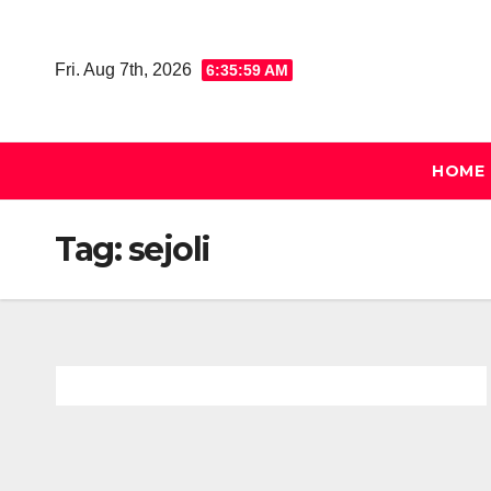
Skip
to
Fri. Aug 7th, 2026
6:36:00 AM
content
HOME
Tag:
sejoli