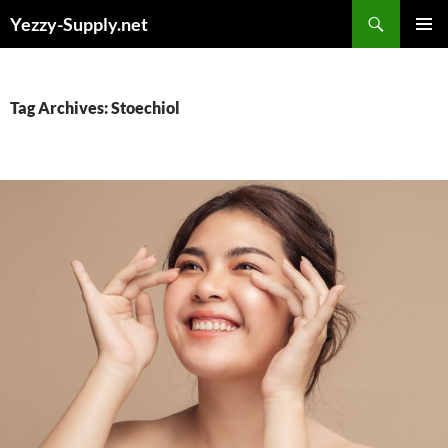
Skip
Yezzy-Supply.net
to
PRIMAR
content
MENU
Tag Archives: Stoechiol