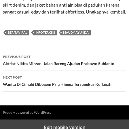
skirt denim, dan jaket bahan anti air, bisa di padukan karena
sangat casual, edgy dan terlihat effortless. Ungkapnya kembali.
BERITAVIRAL
INFOTERKINI
MAUDY AYUNDA
Post
PREVIOUS POST
navigation
Aktrist Nikita Mirzani Jalan Bareng Ajudan Prabowo Subianto
NEXT POST
Wanita Di Cimahi Dibogem Pria Hingga Tersungkur Ke Tanah
Proudly powered by WordPress
Exit mobile version