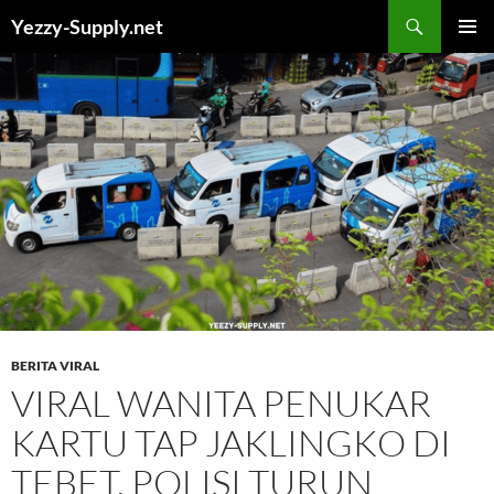
Skip
Yezzy-Supply.net
to
PRIMAR
content
MENU
BERITA VIRAL
VIRAL WANITA PENUKAR
KARTU TAP JAKLINGKO DI
TEBET, POLISI TURUN