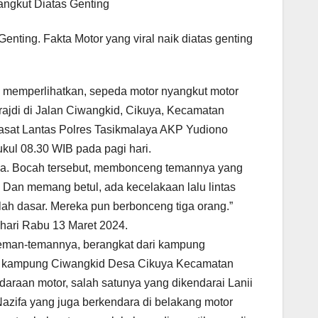
angkut Diatas Genting
nting. Fakta Motor yang viral naik diatas genting
o memperlihatkan, sepeda motor nyangkut motor
terajdi di Jalan Ciwangkid, Cikuya, Kecamatan
kasat Lantas Polres Tasikmalaya AKP Yudiono
ukul 08.30 WIB pada pagi hari.
vina. Bocah tersebut, membonceng temannya yang
” Dan memang betul, ada kecelakaan lalu lintas
lah dasar. Mereka pun berbonceng tiga orang.”
hari Rabu 13 Maret 2024.
teman-temannya, berangkat dari kampung
e kampung Ciwangkid Desa Cikuya Kecamatan
raan motor, salah satunya yang dikendarai Lanii
azifa yang juga berkendara di belakang motor