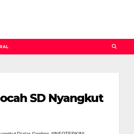
IRAL
Bocah SD Nyangkut
yangkut Diatas Genting
,
#INFOTERKINI