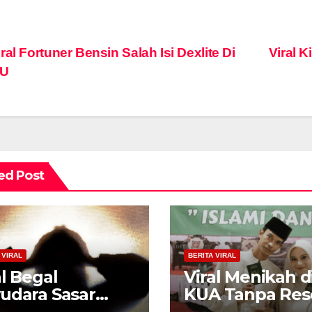
st
ral Fortuner Bensin Salah Isi Dexlite Di
Viral 
U
vigation
ed Post
 VIRAL
BERITA VIRAL
al Begal
Viral Menikah d
udara Sasar
KUA Tanpa Rese
ari dan Ibu-ibu di
Foto Estetik