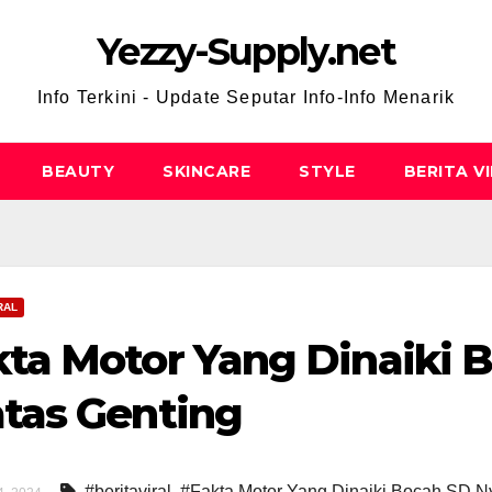
Yezzy-Supply.net
Info Terkini - Update Seputar Info-Info Menarik
BEAUTY
SKINCARE
STYLE
BERITA V
RAL
kta Motor Yang Dinaiki 
atas Genting
#beritaviral
,
#Fakta Motor Yang Dinaiki Bocah SD N