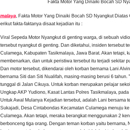
Fakta Motor Yang Dinaiki Bocah SD Ny
kmalaya
, Fakta Motor Yang Dinaiki Bocah SD Nyangkut Diatas Ge
erikut fakta-faktanya disaat kejadian itu :
Viral Sepeda Motor Nyangkut di genting warga, di sebuah vidi
tersebut nyangkut di genting. Dan diketahui, insiden tersebut 
Culamega, Kabupaten Tasikmalaya, Jawa Barat. Akan tetapi, 
membenarkan, dan untuk peristiwa tersebut itu terjadi sekitar p
Dan motor tersebut, dikendarai oleh korban bernama Lani Al
bernama Siti dan Siti Nualifah, masing-masing berusi 6 tahun. 
tunggal di Jalan Cikuya. Untuk korban merupakan pelajar seko
Ungkap AKP Yudiono, Kasat Lantas Polres Tasikmalaya, pada 
Untuk Awal Mulanya Kejadian tersebut, adalah Lani bersama 
Sukajadi, Desa Cintabondas Kecamatan Culamega menuju k
Culamega. Akan tetapi, meraka berangkat menggunakan 2 kenda
berbonceng tiga orang. Dengan teman korban yaitu bernama, N