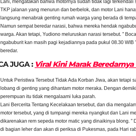
Lani, mengatakan bahwa motornya sudah tidak lagi terkendali 
TKP jalanan yang menurun dan berbelok, dan motor Lani hanay 
langsung menabrak genting rumah warga yang berada di tempa
Namun sempat beredar narasi, bahwa mereka hendak ngabuburi
warga. Akan tetapi, Yudiono meluruskan narasi tersebut. ” Boc
ngabuburit kan masih pagi kejadiannya pada pukul 08.30 WIB
beredar.
CA JUGA :
Viral Kini Marak Beredarnya
Untuk Peristiwa Tersebut Tidak Ada Korban Jiwa, akan tetapi 
lobang di genting yang dihantam motor meraka. Dengan demiki
perempuan itu tidak mengalaami luka parah.
Lani Bercerita Tentang Kecelakaan tersebut, dan dia mengal
motor tersebut, yang di tumpangi mereka nyangkut dan Lani 
dikarenakan rem sepeda motor matic yang dinaikinya blong. ” 
di bagian leher dan akan di periksa di Pukesmas, pada Hari ra