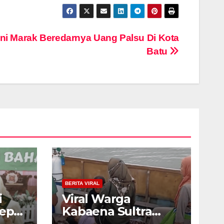
Kini Marak Beredarnya Uang Palsu Di Kota
Batu
BERITA VIRAL
i
Viral Warga
psi,
Kabaena Sultra
Sewa Kapal Rp 3