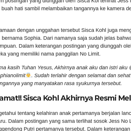
m postingan yang diunggah oleh Sisca Kol terlihat Jess
 buah hati sambil melambaikan tangannya ke kamera
amaan dengan unggahan tersebut Sisca Kohl juga men
u bernama Sophia. Dari namanya saja sudah jelas bahw
mpuan. Dalam keterangan postingan yang diunggah ole
ka yang memiliki nama panggilan No Limit.
ima kasih Tuhan Yesus, Akhirnya anak aku dan istri aku 
hianolimit
. Sudah terlahir dengan selamat dan seha
ingannya yang manyatakan rasa syukurnya tersebut.
amat!! Sisca Kohl Akhirnya Resmi M
etahui tentang kelahiran anak pertamanya berjalan lanca
aru. Dalam postingan yang sama terlihat sosok Jess No 
gendong Putri pertamanya tersebut. Dalam keterangan 