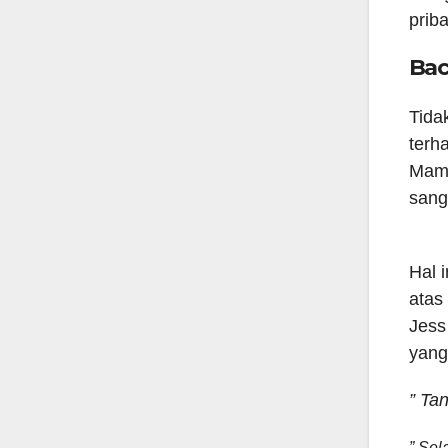
prib
Bac
Tida
terh
Mama
sang
Hal 
atas
Jess
yang
” Ta
” Sel