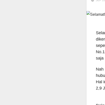
SEP 10
Sela
dike
sepe
No.1
saja
Nah 
hubu
Hal 
2,9 J