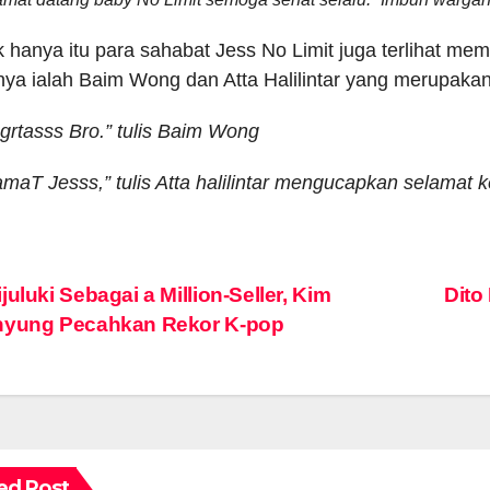
k hanya itu para sahabat Jess No Limit juga terlihat m
nya ialah Baim Wong dan Atta Halilintar yang merupakan
grtasss Bro.” tulis Baim Wong
amaT Jesss,” tulis Atta halilintar mengucapkan selamat 
st
juluki Sebagai a Million-Seller, Kim
Dito
hyung Pecahkan Rekor K-pop
vigation
ed Post