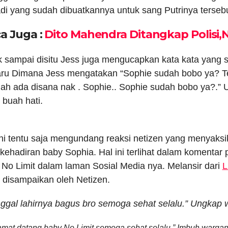
adi yang sudah dibuatkannya untuk sang Putrinya tersebu
a Juga :
Dito Mahendra Ditangkap Polisi,N
k sampai disitu Jess juga mengucapkan kata kata yang
aru Dimana Jess mengatakan “Sophie sudah bobo ya? Teri
h ada disana nak . Sophie.. Sophie sudah bobo ya?.”
 buah hati.
ini tentu saja mengundang reaksi netizen yang menyaksi
 kehadiran baby Sophia. Hal ini terlihat dalam komentar
 No Limit dalam laman Sosial Media nya. Melansir dari
L
 disampaikan oleh Netizen.
nggal lahirnya bagus bro semoga sehat selalu.” Ungkap
amat datang baby No Limit semoga sehat selalu.” Imbuh wargane