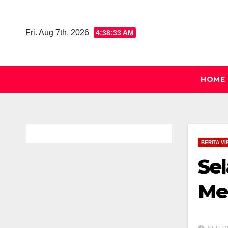
Skip
to
Fri. Aug 7th, 2026
4:38:34 AM
content
HOME
BERITA VI
Sel
Me