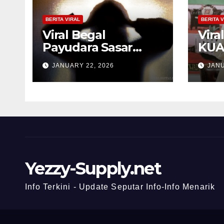
BERITA VIRAL
BERITA V
Viral Begal
Vira
Payudara Sasar
KUA
Pelari dan Ibu-ibu di
Foto
JANUARY 22, 2026
JANU
Bandung, Pelaku
Pasa
Ditangkap
Salf
Yezzy-Supply.net
Info Terkini - Update Seputar Info-Info Menarik