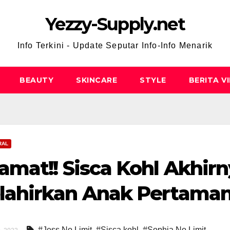
Yezzy-Supply.net
Info Terkini - Update Seputar Info-Info Menarik
BEAUTY
SKINCARE
STYLE
BERITA V
RAL
amat!! Sisca Kohl Akhir
lahirkan Anak Pertama
#Jess No Limit
,
#Sisca kohl
,
#Sophia No Limit