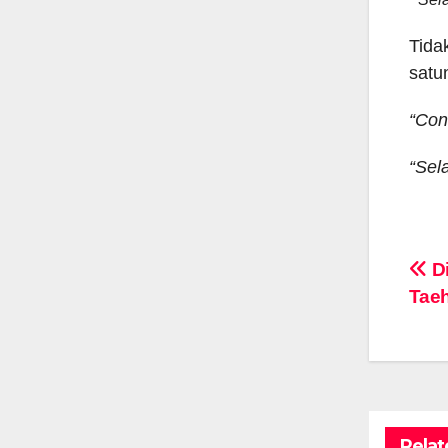
Tida
satu
“Con
“Sel
Po
Di
Tae
na
Relat