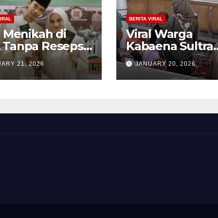
IRAL
BERITA VIRAL
l Menikah di
Viral Warga
 Tanpa Resepsi,
Kabaena Sultra
 Estetik
Sewa Kapal Rp 
ARY 21, 2026
JANUARY 20, 2026
ngan Ini Bikin
Juta Demi Diruj
ok
ke RS