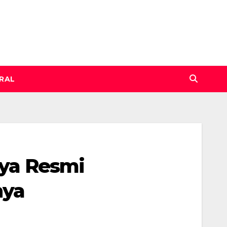
IRAL
nya Resmi
nya