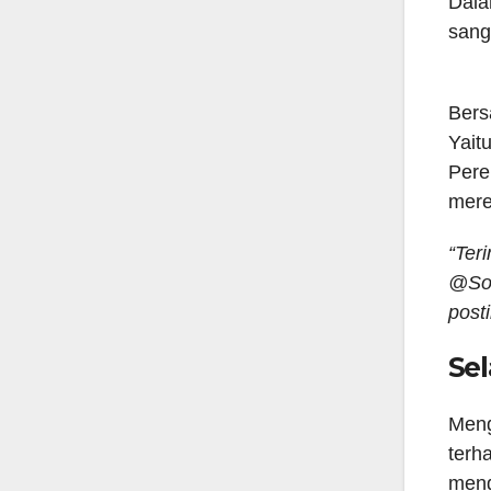
Dala
sang
Bers
Yait
Pere
mere
“Ter
@Sop
post
Sel
Meng
terh
meng