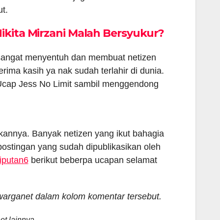
t.
ikita Mirzani Malah Bersyukur?
 sangat menyentuh dan membuat netizen
ma kasih ya nak sudah terlahir di dunia.
 Ucap Jess No Limit sambil menggendong
kannya. Banyak netizen yang ikut bahagia
 postingan yang sudah dipublikasikan oleh
iputan6
berikut beberpa ucapan selamat
 warganet dalam kolom komentar tersebut.
t lainnya.