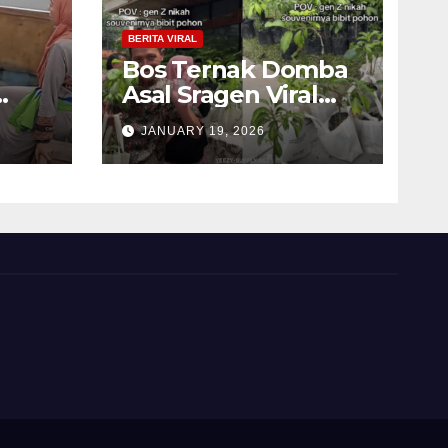
BERITA VIRAL
Bos Ternak Domba
Asal Sragen Viral
3
karena Beri
JANUARY 19, 2026
uk
Souvenir Bibit
Pohon Saat Nikah