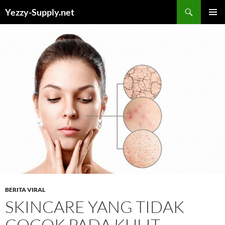
Skip
Yezzy-Supply.net
to
PRIMAR
content
MENU
BERITA VIRAL
SKINCARE YANG TIDAK
COCOK PADA KULIT