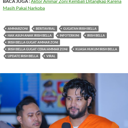
BACA JUGA :
Aktor Ammar Zoni Kembali Ditangkap Karena
Masih Pakai Narkoba
AMMARZONI
BERITAVIRAL
GUGATAN IRISH BELLA
HAK ASUH ANAK IRISH BELLA
INFOTERKINI
IRISH BELLA
IRISH BELLA GUGAT AMMAR ZONI
IRISH BELLA GUGAT CERAI AMMAR ZONI
KUASA HUKUM IRISH BELLA
UPDATE IRISH BELLA
VIRAL