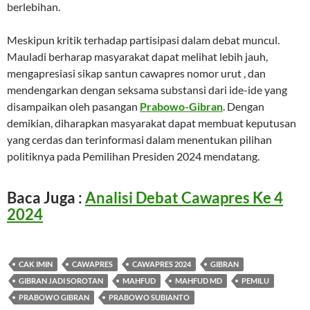
berlebihan.
Meskipun kritik terhadap partisipasi dalam debat muncul.
Mauladi berharap masyarakat dapat melihat lebih jauh,
mengapresiasi sikap santun cawapres nomor urut , dan
mendengarkan dengan seksama substansi dari ide-ide yang
disampaikan oleh pasangan
Prabowo-Gibran
. Dengan
demikian, diharapkan masyarakat dapat membuat keputusan
yang cerdas dan terinformasi dalam menentukan pilihan
politiknya pada Pemilihan Presiden 2024 mendatang.
Baca Juga :
Analisi Debat Cawapres Ke 4
2024
CAK IMIN
CAWAPRES
CAWAPRES 2024
GIBRAN
GIBRAN JADI SOROTAN
MAHFUD
MAHFUD MD
PEMILU
PRABOWO GIBRAN
PRABOWO SUBIANTO