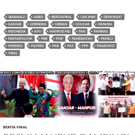
\BAWASLU
ANIES
BERITAVIRAL
CAK IMIN
DEMOKRAT
GANJAR
GERINDRA
GIBRAN
GOLKAR
HANURA
INDONESIA
KPU
MAHFUD MD
PAN
PANWAS
PARTAIPOLITIK
PBB
PDIP
PEMERINTAH
PEMILU
PERINDO
PILPRES
PKB
PKS
PPP
PRABOWO
VIRAL
BERITA VIRAL