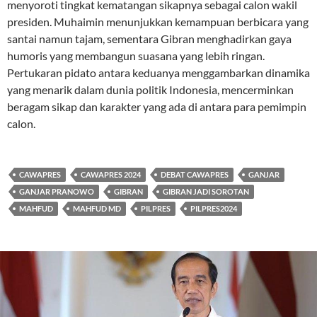
menyoroti tingkat kematangan sikapnya sebagai calon wakil
presiden. Muhaimin menunjukkan kemampuan berbicara yang
santai namun tajam, sementara Gibran menghadirkan gaya
humoris yang membangun suasana yang lebih ringan.
Pertukaran pidato antara keduanya menggambarkan dinamika
yang menarik dalam dunia politik Indonesia, mencerminkan
beragam sikap dan karakter yang ada di antara para pemimpin
calon.
CAWAPRES
CAWAPRES 2024
DEBAT CAWAPRES
GANJAR
GANJAR PRANOWO
GIBRAN
GIBRAN JADI SOROTAN
MAHFUD
MAHFUD MD
PILPRES
PILPRES2024