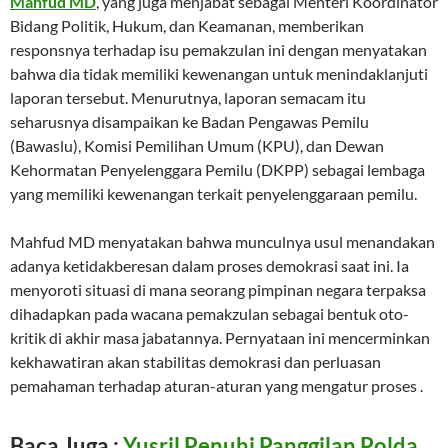
Mahfud MD
, yang juga menjabat sebagai Menteri Koordinator
Bidang Politik, Hukum, dan Keamanan, memberikan
responsnya terhadap isu pemakzulan ini dengan menyatakan
bahwa dia tidak memiliki kewenangan untuk menindaklanjuti
laporan tersebut. Menurutnya, laporan semacam itu
seharusnya disampaikan ke Badan Pengawas Pemilu
(Bawaslu), Komisi Pemilihan Umum (KPU), dan Dewan
Kehormatan Penyelenggara Pemilu (DKPP) sebagai lembaga
yang memiliki kewenangan terkait penyelenggaraan pemilu.
Mahfud MD menyatakan bahwa munculnya usul menandakan
adanya ketidakberesan dalam proses demokrasi saat ini. Ia
menyoroti situasi di mana seorang pimpinan negara terpaksa
dihadapkan pada wacana pemakzulan sebagai bentuk oto-
kritik di akhir masa jabatannya. Pernyataan ini mencerminkan
kekhawatiran akan stabilitas demokrasi dan perluasan
pemahaman terhadap aturan-aturan yang mengatur proses .
Baca Juga :
Yusril Penuhi Panggilan Polda