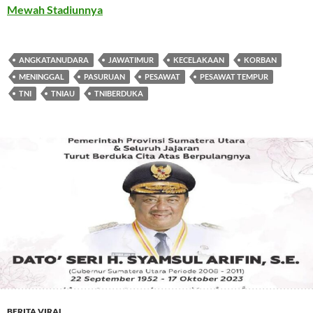
Mewah Stadiunnya
ANGKATANUDARA
JAWATIMUR
KECELAKAAN
KORBAN
MENINGGAL
PASURUAN
PESAWAT
PESAWAT TEMPUR
TNI
TNIAU
TNIBERDUKA
BERITA VIRAL