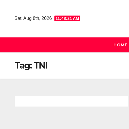
Skip
to
Sat. Aug 8th, 2026
11:48:22 AM
content
HOME
Tag:
TNI