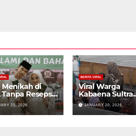
IRAL
BERITA VIRAL
l Menikah di
Viral Warga
 Tanpa Resepsi,
Kabaena Sultra
 Estetik
Sewa Kapal Rp 
ARY 21, 2026
JANUARY 20, 2026
ngan Ini Bikin
Juta Demi Diruj
ok
ke RS