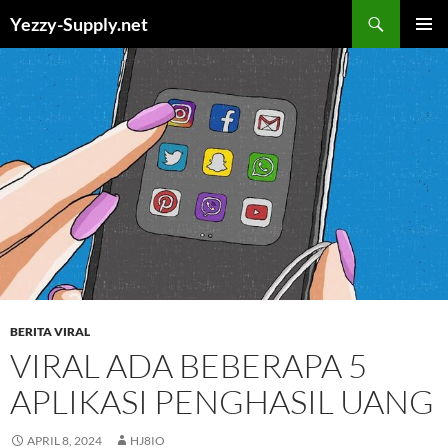
Skip
Yezzy-Supply.net
to
PRIMAR
content
MENU
BERITA VIRAL
VIRAL ADA BEBERAPA 5
APLIKASI PENGHASIL UANG
APRIL 8, 2024
HJ8IO