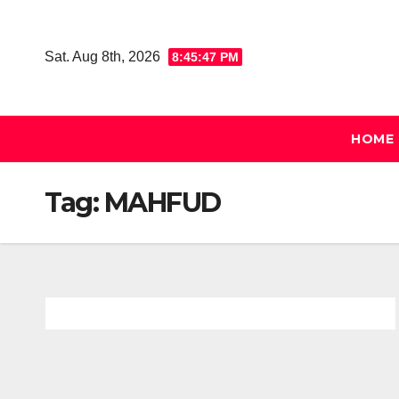
Skip
to
Sat. Aug 8th, 2026
8:45:48 PM
content
HOME
Tag:
MAHFUD