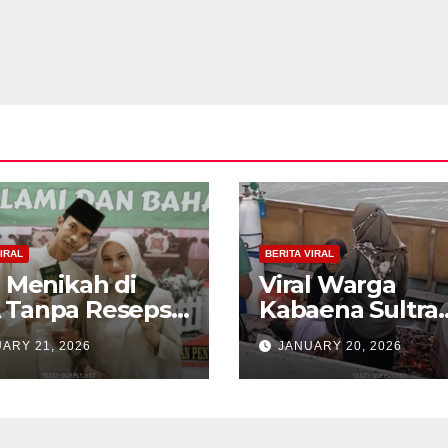
IRAL
BERITA VIRAL
l Menikah di
Viral Warga
 Tanpa Resepsi,
Kabaena Sultra
 Estetik
Sewa Kapal Rp 
ARY 21, 2026
JANUARY 20, 2026
ngan Ini Bikin
Juta Demi Diruj
ok
ke RS