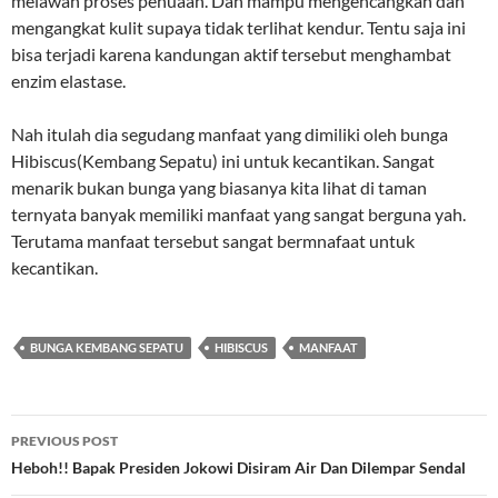
melawan proses penuaan. Dan mampu mengencangkan dan
mengangkat kulit supaya tidak terlihat kendur. Tentu saja ini
bisa terjadi karena kandungan aktif tersebut menghambat
enzim elastase.
Nah itulah dia segudang manfaat yang dimiliki oleh bunga
Hibiscus(Kembang Sepatu) ini untuk kecantikan. Sangat
menarik bukan bunga yang biasanya kita lihat di taman
ternyata banyak memiliki manfaat yang sangat berguna yah.
Terutama manfaat tersebut sangat bermnafaat untuk
kecantikan.
BUNGA KEMBANG SEPATU
HIBISCUS
MANFAAT
Post
PREVIOUS POST
navigation
Heboh!! Bapak Presiden Jokowi Disiram Air Dan Dilempar Sendal