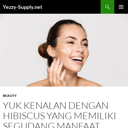
Skip
Yezzy-Supply.net
to
PRIMAR
content
MENU
BEAUTY
YUK KENALAN DENGAN
HIBISCUS YANG MEMILIKI
SEGUDANG MANFAAT